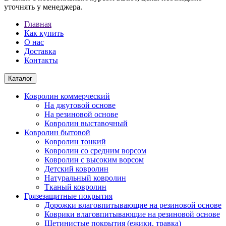
уточнять у менеджера.
Главная
Как купить
О нас
Доставка
Контакты
Каталог
Ковролин коммерческий
На джутовой основе
На резиновой основе
Ковролин выставочный
Ковролин бытовой
Ковролин тонкий
Ковролин со средним ворсом
Ковролин с высоким ворсом
Детский ковролин
Натуральный ковролин
Тканый ковролин
Грязезащитные покрытия
Дорожки влаговпитывающие на резиновой основе
Коврики влаговпитывающие на резиновой основе
Щетинистые покрытия (ежики, травка)