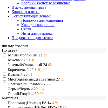
Коврики ячеистые резиновые
Искусственная трава
Ковровая плитка
Сопутствующие товары
Подложка для ковролина
Клей для ковролина
Скотч
Нити для оверлока
Предложение для отелей
Фильтр товаров
По цвету
Белый/Молочный
22
25
Бежевый
23
110
Зеленый/Оливковый
24
62
Коричневый
25
110
Красный
26
61
Многоцветный/Двуцветный
27
28
Оранжевый/Розовый
28
26
Серый/Черный
29
284
Синий/Голубой
30
96
Материал
Полиамид (Нейлон) PA
14
429
Полипропилен (Hit-Set, SDO)
15
89