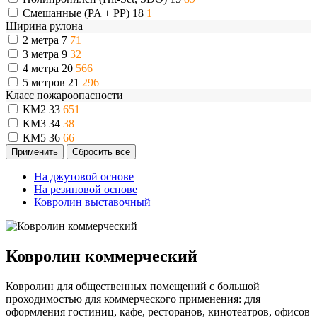
Смешанные (PA + PP)
18
1
Ширина рулона
2 метра
7
71
3 метра
9
32
4 метра
20
566
5 метров
21
296
Класс пожароопасности
КМ2
33
651
КМ3
34
38
КМ5
36
66
На джутовой основе
На резиновой основе
Ковролин выставочный
Ковролин коммерческий
Ковролин для общественных помещений с большой
проходимостью для коммерческого применения: для
оформления гостиниц, кафе, ресторанов, кинотеатров, офисов