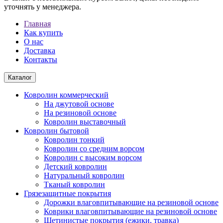
уточнять у менеджера.
Главная
Как купить
О нас
Доставка
Контакты
Каталог
Ковролин коммерческий
На джутовой основе
На резиновой основе
Ковролин выставочный
Ковролин бытовой
Ковролин тонкий
Ковролин со средним ворсом
Ковролин с высоким ворсом
Детский ковролин
Натуральный ковролин
Тканый ковролин
Грязезащитные покрытия
Дорожки влаговпитывающие на резиновой основе
Коврики влаговпитывающие на резиновой основе
Щетинистые покрытия (ежики, травка)