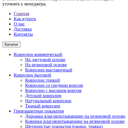
уточнять у менеджера.
Главная
Как купить
О нас
Доставка
Контакты
Каталог
Ковролин коммерческий
На джутовой основе
На резиновой основе
Ковролин выставочный
Ковролин бытовой
Ковролин тонкий
Ковролин со средним ворсом
Ковролин с высоким ворсом
Детский ковролин
Натуральный ковролин
Тканый ковролин
Грязезащитные покрытия
Дорожки влаговпитывающие на резиновой основе
Коврики влаговпитывающие на резиновой основе
Щетинистые покрытия (ежики, травка)