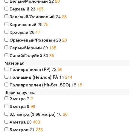
Белый/Молочный
22
20
Бежевый
23
105
Зеленый/Оливковый
24
28
Коричневый
25
75
Красный
26
17
Оранжевый/Розовый
28
20
Серый/Черный
29
135
Синий/Голубой
30
35
Материал
Полипропилен (PP)
72
56
Полиамид (Нейлон) PA
14
214
Полипропилен (Hit-Set, SDO)
15
15
Ширина рулона
2 метра
7
2
3 метра
9
96
3,5 метра (3,66 метра)
10
26
4 метра
20
400
5 метров
21
256