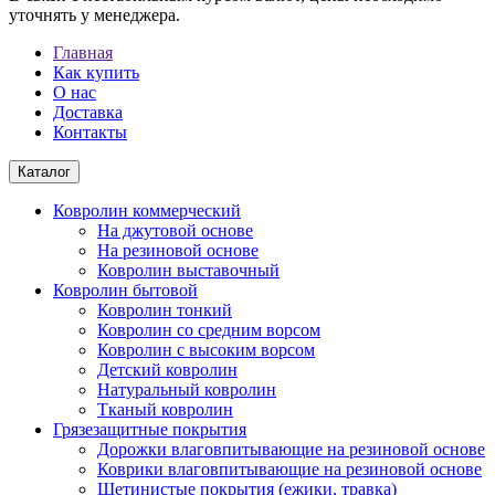
уточнять у менеджера.
Главная
Как купить
О нас
Доставка
Контакты
Каталог
Ковролин коммерческий
На джутовой основе
На резиновой основе
Ковролин выставочный
Ковролин бытовой
Ковролин тонкий
Ковролин со средним ворсом
Ковролин с высоким ворсом
Детский ковролин
Натуральный ковролин
Тканый ковролин
Грязезащитные покрытия
Дорожки влаговпитывающие на резиновой основе
Коврики влаговпитывающие на резиновой основе
Щетинистые покрытия (ежики, травка)