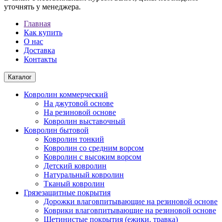
уточнять у менеджера.
Главная
Как купить
О нас
Доставка
Контакты
Каталог
Ковролин коммерческий
На джутовой основе
На резиновой основе
Ковролин выставочный
Ковролин бытовой
Ковролин тонкий
Ковролин со средним ворсом
Ковролин с высоким ворсом
Детский ковролин
Натуральный ковролин
Тканый ковролин
Грязезащитные покрытия
Дорожки влаговпитывающие на резиновой основе
Коврики влаговпитывающие на резиновой основе
Щетинистые покрытия (ежики, травка)