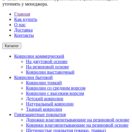
уточнять у менеджера.
Главная
Как купить
О нас
Доставка
Контакты
Каталог
Ковролин коммерческий
На джутовой основе
На резиновой основе
Ковролин выставочный
Ковролин бытовой
Ковролин тонкий
Ковролин со средним ворсом
Ковролин с высоким ворсом
Детский ковролин
Натуральный ковролин
Тканый ковролин
Грязезащитные покрытия
Дорожки влаговпитывающие на резиновой основе
Коврики влаговпитывающие на резиновой основе
Щетинистые покрытия (ежики, травка)