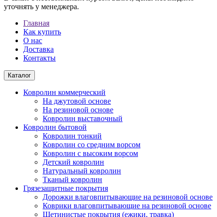
уточнять у менеджера.
Главная
Как купить
О нас
Доставка
Контакты
Каталог
Ковролин коммерческий
На джутовой основе
На резиновой основе
Ковролин выставочный
Ковролин бытовой
Ковролин тонкий
Ковролин со средним ворсом
Ковролин с высоким ворсом
Детский ковролин
Натуральный ковролин
Тканый ковролин
Грязезащитные покрытия
Дорожки влаговпитывающие на резиновой основе
Коврики влаговпитывающие на резиновой основе
Щетинистые покрытия (ежики, травка)