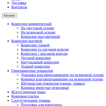
Доставка
Контакты
Каталог
Ковролин коммерческий
На джутовой основе
На резиновой основе
Ковролин выставочный
Ковролин бытовой
Ковролин тонкий
Ковролин со средним ворсом
Ковролин с высоким ворсом
Детский ковролин
Натуральный ковролин
Тканый ковролин
Грязезащитные покрытия
Дорожки влаговпитывающие на резиновой основе
Коврики влаговпитывающие на резиновой основе
Щетинистые покрытия (ежики, травка)
Коврики ячеистые резиновые
Искусственная трава
Ковровая плитка
Сопутствующие товары
Подложка для ковролина