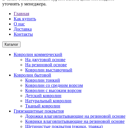
уточнять у менеджера.
Главная
Как купить
О нас
Доставка
Контакты
Каталог
Ковролин коммерческий
На джутовой основе
На резиновой основе
Ковролин выставочный
Ковролин бытовой
Ковролин тонкий
Ковролин со средним ворсом
Ковролин с высоким ворсом
Детский ковролин
Натуральный ковролин
Тканый ковролин
Грязезащитные покрытия
Дорожки влаговпитывающие на резиновой основе
Коврики влаговпитывающие на резиновой основе
Щетинистые покрытия (ежики, травка)