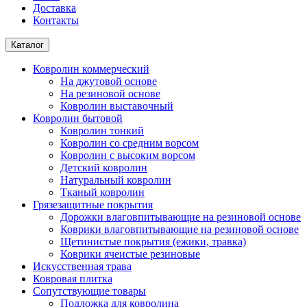
Доставка
Контакты
Каталог
Ковролин коммерческий
На джутовой основе
На резиновой основе
Ковролин выставочный
Ковролин бытовой
Ковролин тонкий
Ковролин со средним ворсом
Ковролин с высоким ворсом
Детский ковролин
Натуральный ковролин
Тканый ковролин
Грязезащитные покрытия
Дорожки влаговпитывающие на резиновой основе
Коврики влаговпитывающие на резиновой основе
Щетинистые покрытия (ежики, травка)
Коврики ячеистые резиновые
Искусственная трава
Ковровая плитка
Сопутствующие товары
Подложка для ковролина