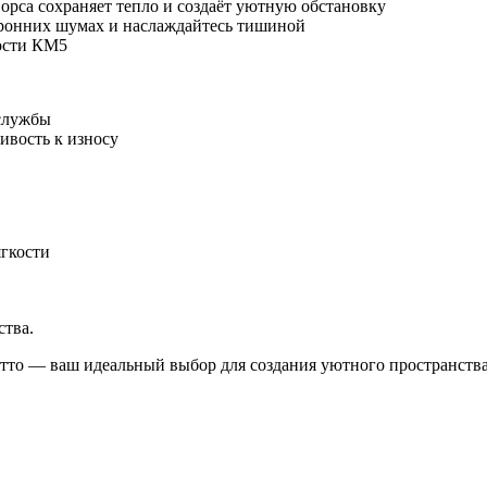
ворса сохраняет тепло и создаёт уютную обстановку
оронних шумах и наслаждайтесь тишиной
ости КМ5
 службы
ивость к износу
ягкости
ства.
тто — ваш идеальный выбор для создания уютного пространства