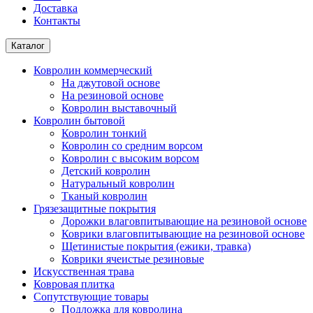
Доставка
Контакты
Каталог
Ковролин коммерческий
На джутовой основе
На резиновой основе
Ковролин выставочный
Ковролин бытовой
Ковролин тонкий
Ковролин со средним ворсом
Ковролин с высоким ворсом
Детский ковролин
Натуральный ковролин
Тканый ковролин
Грязезащитные покрытия
Дорожки влаговпитывающие на резиновой основе
Коврики влаговпитывающие на резиновой основе
Щетинистые покрытия (ежики, травка)
Коврики ячеистые резиновые
Искусственная трава
Ковровая плитка
Сопутствующие товары
Подложка для ковролина