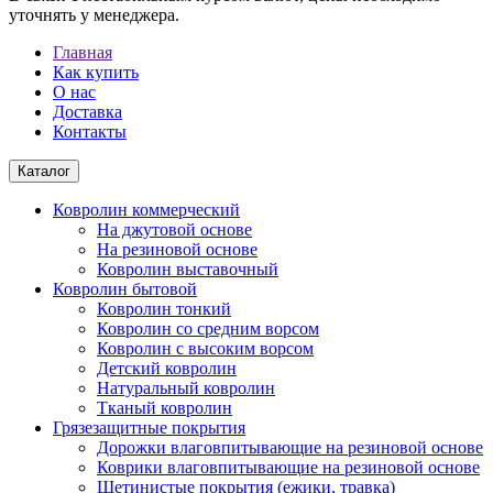
уточнять у менеджера.
Главная
Как купить
О нас
Доставка
Контакты
Каталог
Ковролин коммерческий
На джутовой основе
На резиновой основе
Ковролин выставочный
Ковролин бытовой
Ковролин тонкий
Ковролин со средним ворсом
Ковролин с высоким ворсом
Детский ковролин
Натуральный ковролин
Тканый ковролин
Грязезащитные покрытия
Дорожки влаговпитывающие на резиновой основе
Коврики влаговпитывающие на резиновой основе
Щетинистые покрытия (ежики, травка)