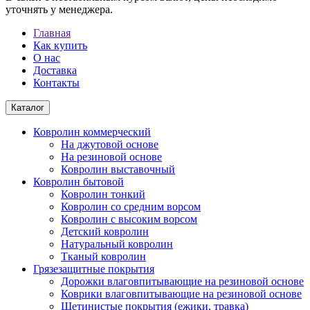
уточнять у менеджера.
Главная
Как купить
О нас
Доставка
Контакты
Каталог
Ковролин коммерческий
На джутовой основе
На резиновой основе
Ковролин выставочный
Ковролин бытовой
Ковролин тонкий
Ковролин со средним ворсом
Ковролин с высоким ворсом
Детский ковролин
Натуральный ковролин
Тканый ковролин
Грязезащитные покрытия
Дорожки влаговпитывающие на резиновой основе
Коврики влаговпитывающие на резиновой основе
Щетинистые покрытия (ежики, травка)