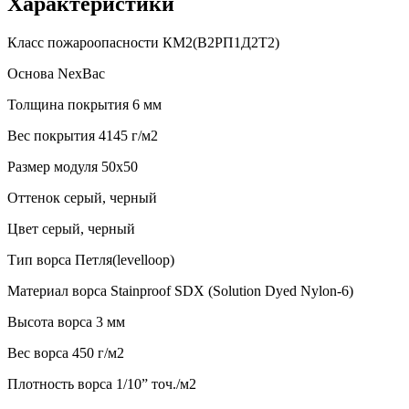
Характеристики
Класс пожароопасности
КМ2(В2РП1Д2Т2)
Основа
NexBac
Толщина покрытия
6 мм
Вес покрытия
4145 г/м2
Размер модуля
50х50
Оттенок
серый, черный
Цвет
серый, черный
Тип ворса
Петля(levelloop)
Материал ворса
Stainproof SDX (Solution Dyed Nylon-6)
Высота ворса
3 мм
Веc ворса
450 г/м2
Плотность ворса
1/10” точ./м2