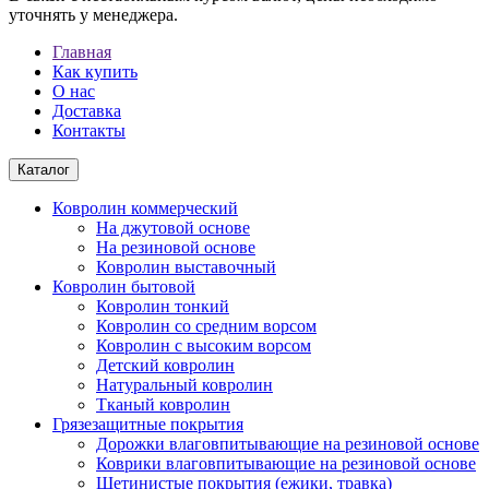
уточнять у менеджера.
Главная
Как купить
О нас
Доставка
Контакты
Каталог
Ковролин коммерческий
На джутовой основе
На резиновой основе
Ковролин выставочный
Ковролин бытовой
Ковролин тонкий
Ковролин со средним ворсом
Ковролин с высоким ворсом
Детский ковролин
Натуральный ковролин
Тканый ковролин
Грязезащитные покрытия
Дорожки влаговпитывающие на резиновой основе
Коврики влаговпитывающие на резиновой основе
Щетинистые покрытия (ежики, травка)