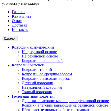
уточнять у менеджера.
Главная
Как купить
О нас
Доставка
Контакты
Каталог
Ковролин коммерческий
На джутовой основе
На резиновой основе
Ковролин выставочный
Ковролин бытовой
Ковролин тонкий
Ковролин со средним ворсом
Ковролин с высоким ворсом
Детский ковролин
Натуральный ковролин
Тканый ковролин
Грязезащитные покрытия
Дорожки влаговпитывающие на резиновой основе
Коврики влаговпитывающие на резиновой основе
Щетинистые покрытия (ежики, травка)