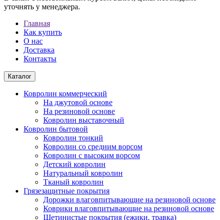
уточнять у менеджера.
Главная
Как купить
О нас
Доставка
Контакты
Каталог
Ковролин коммерческий
На джутовой основе
На резиновой основе
Ковролин выставочный
Ковролин бытовой
Ковролин тонкий
Ковролин со средним ворсом
Ковролин с высоким ворсом
Детский ковролин
Натуральный ковролин
Тканый ковролин
Грязезащитные покрытия
Дорожки влаговпитывающие на резиновой основе
Коврики влаговпитывающие на резиновой основе
Щетинистые покрытия (ежики, травка)