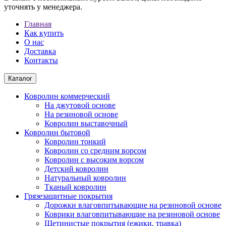
уточнять у менеджера.
Главная
Как купить
О нас
Доставка
Контакты
Каталог
Ковролин коммерческий
На джутовой основе
На резиновой основе
Ковролин выставочный
Ковролин бытовой
Ковролин тонкий
Ковролин со средним ворсом
Ковролин с высоким ворсом
Детский ковролин
Натуральный ковролин
Тканый ковролин
Грязезащитные покрытия
Дорожки влаговпитывающие на резиновой основе
Коврики влаговпитывающие на резиновой основе
Щетинистые покрытия (ежики, травка)