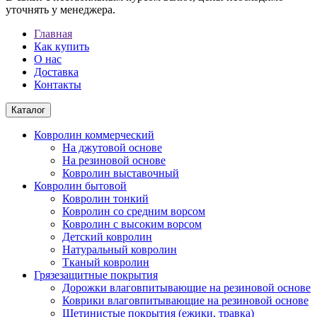
уточнять у менеджера.
Главная
Как купить
О нас
Доставка
Контакты
Каталог
Ковролин коммерческий
На джутовой основе
На резиновой основе
Ковролин выставочный
Ковролин бытовой
Ковролин тонкий
Ковролин со средним ворсом
Ковролин с высоким ворсом
Детский ковролин
Натуральный ковролин
Тканый ковролин
Грязезащитные покрытия
Дорожки влаговпитывающие на резиновой основе
Коврики влаговпитывающие на резиновой основе
Щетинистые покрытия (ежики, травка)