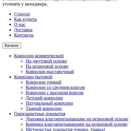
уточнять у менеджера.
Главная
Как купить
О нас
Доставка
Контакты
Каталог
Ковролин коммерческий
На джутовой основе
На резиновой основе
Ковролин выставочный
Ковролин бытовой
Ковролин тонкий
Ковролин со средним ворсом
Ковролин с высоким ворсом
Детский ковролин
Натуральный ковролин
Тканый ковролин
Грязезащитные покрытия
Дорожки влаговпитывающие на резиновой основе
Коврики влаговпитывающие на резиновой основе
Щетинистые покрытия (ежики, травка)